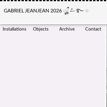
GABRIEL JEANJEAN 2026
ೄྀ
ސު
࿐
◌
Installations
Objects
Archive
Contact