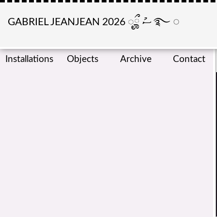
GABRIEL JEANJEAN 2026
ೄྀ
ސު
࿐
◌
Installations
Objects
Archive
Contact